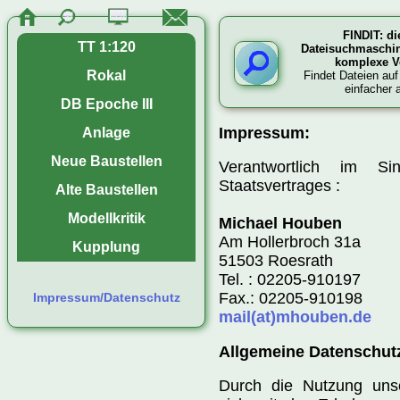
FINDIT: di
TT 1:120
Dateisuchmaschine
komplexe Vo
Rokal
Findet Dateien auf
einfacher a
DB Epoche III
Impressum:
Anlage
Neue Baustellen
Verantwortlich im Si
Staatsvertrages :
Alte Baustellen
Modellkritik
Michael Houben
Am Hollerbroch 31a
Kupplung
51503 Roesrath
Tel. : 02205-910197
Fax.: 02205-910198
Impressum/Datenschutz
mail(at)mhouben.de
Allgemeine Datenschut
Durch die Nutzung unse