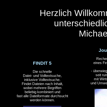
Herzlich Willkom
unterschiedli
Michae
Jou
Recher
FINDIT 5
eines Fe
- überwie
Die schnelle
seit ru
Datei- und Volltextsuche,
mit Wirt
inklusive Volltextsuche.
und Umwelt
Findet Dateien nach Inhalt,
wobei mehrere Begriffen
beliebig kombiniert und
fast alle Dateiformate durchsucht
werden können.